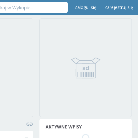
Zaloguj się
Zarejestruj się
AKTYWNE WPISY