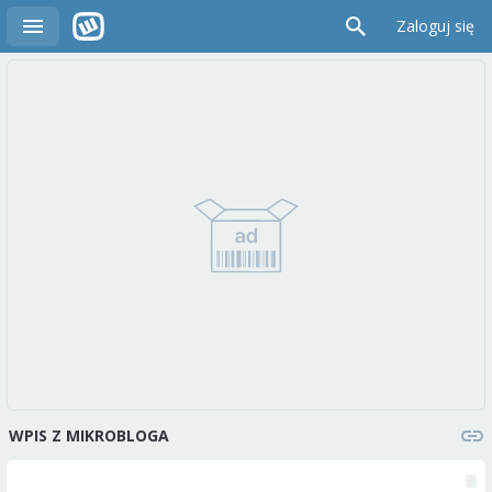
Zaloguj się
WPIS Z MIKROBLOGA