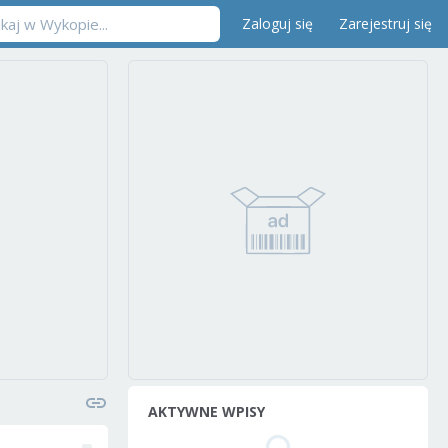
Zaloguj się
Zarejestruj się
AKTYWNE WPISY