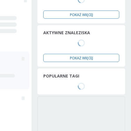
POKAŻ WIĘCEJ
AKTYWNE ZNALEZISKA
POKAŻ WIĘCEJ
POPULARNE TAGI