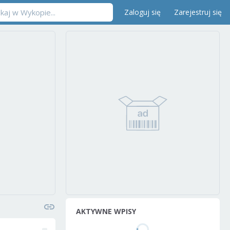
Zaloguj się
Zarejestruj się
AKTYWNE WPISY