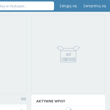
Zaloguj się
Zarejestruj się
AKTYWNE WPISY