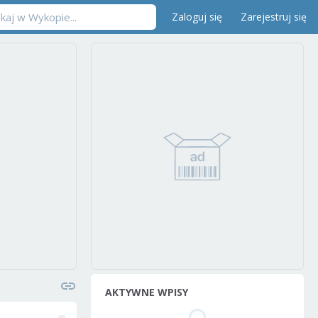
Zaloguj się
Zarejestruj się
AKTYWNE WPISY