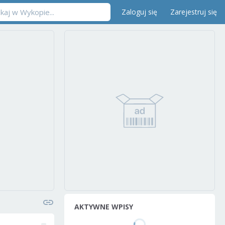
Zaloguj się
Zarejestruj się
AKTYWNE WPISY