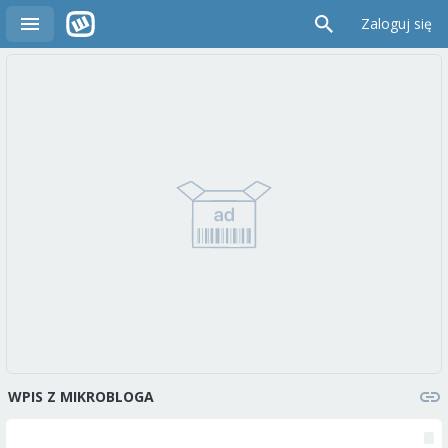
Zaloguj się
WPIS Z MIKROBLOGA