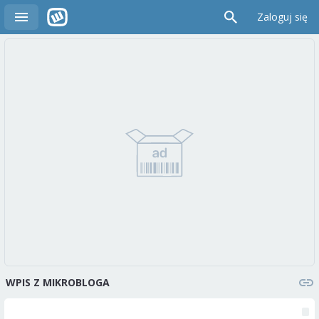
Zaloguj się
WPIS Z MIKROBLOGA