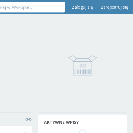
Zaloguj się
Zarejestruj się
AKTYWNE WPISY