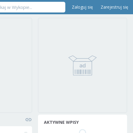
Zaloguj się
Zarejestruj się
AKTYWNE WPISY