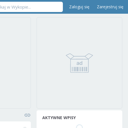
Zaloguj się
Zarejestruj się
AKTYWNE WPISY