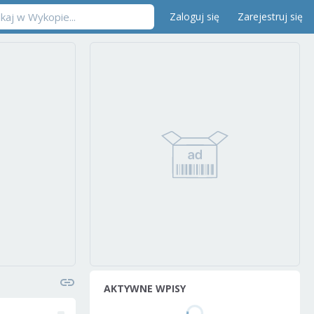
Zaloguj się
Zarejestruj się
AKTYWNE WPISY