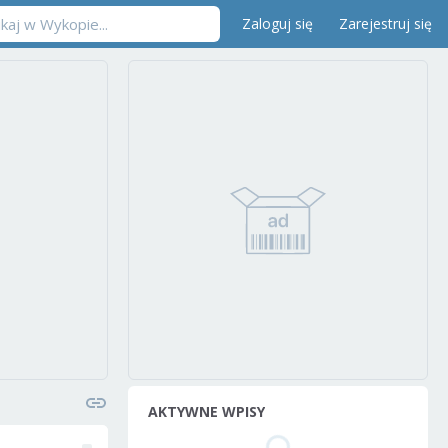
Zaloguj się
Zarejestruj się
AKTYWNE WPISY