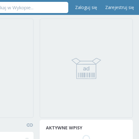
Zaloguj się
Zarejestruj się
AKTYWNE WPISY