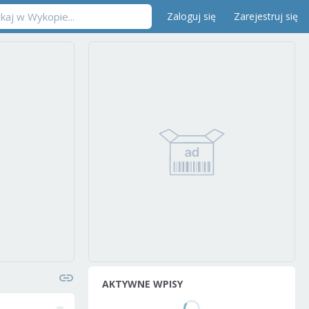
Zaloguj się
Zarejestruj się
AKTYWNE WPISY