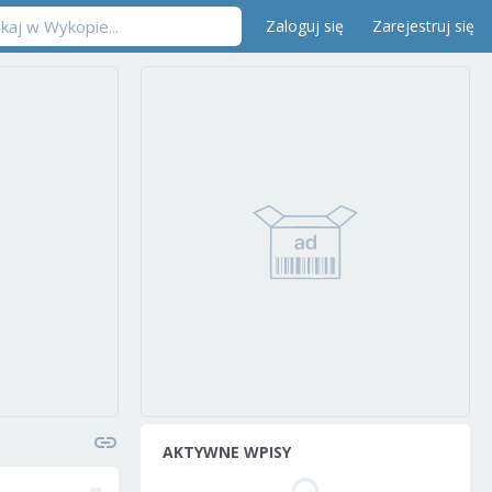
Zaloguj się
Zarejestruj się
AKTYWNE WPISY