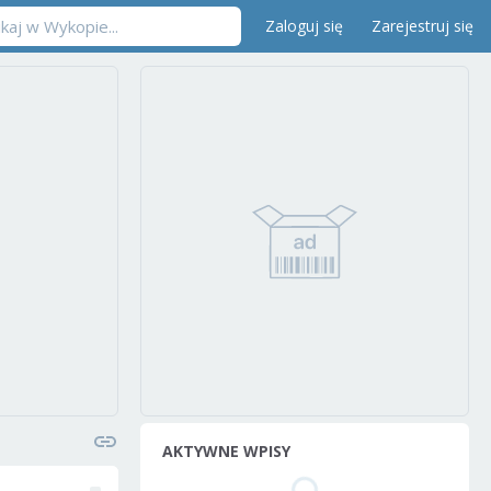
Zaloguj się
Zarejestruj się
AKTYWNE WPISY