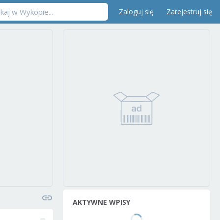
Zaloguj się
Zarejestruj się
AKTYWNE WPISY