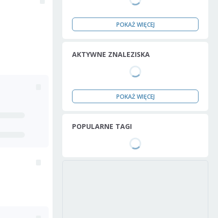
POKAŻ WIĘCEJ
AKTYWNE ZNALEZISKA
POKAŻ WIĘCEJ
POPULARNE TAGI