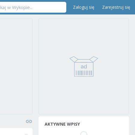
Zaloguj się
Zarejestruj się
AKTYWNE WPISY