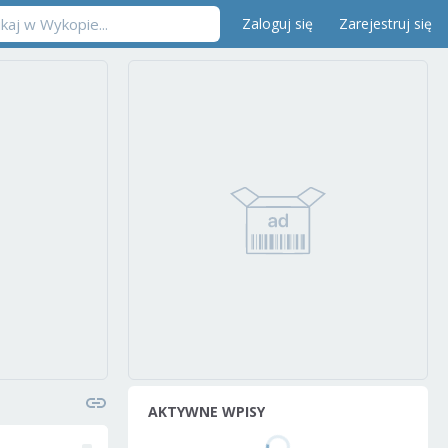
Zaloguj się
Zarejestruj się
AKTYWNE WPISY