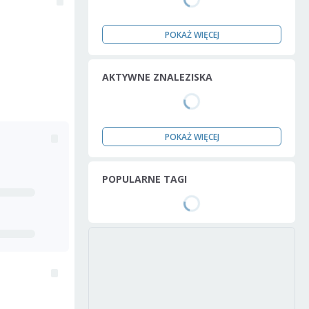
POKAŻ WIĘCEJ
AKTYWNE ZNALEZISKA
POKAŻ WIĘCEJ
POPULARNE TAGI