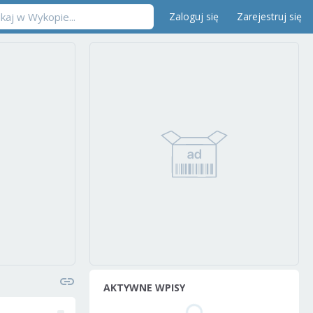
Zaloguj się
Zarejestruj się
AKTYWNE WPISY