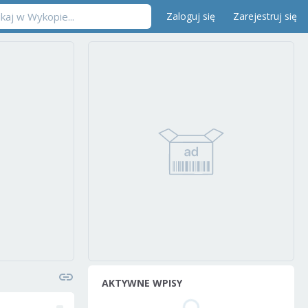
Zaloguj się
Zarejestruj się
AKTYWNE WPISY