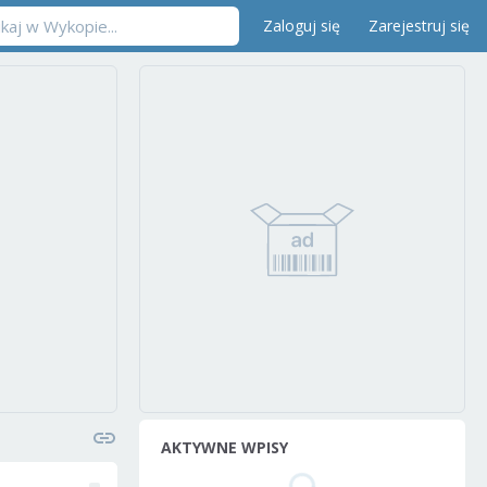
Zaloguj się
Zarejestruj się
AKTYWNE WPISY