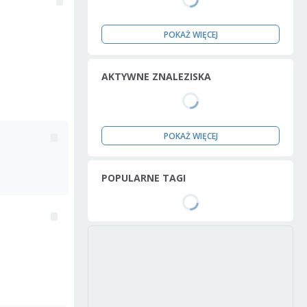
POKAŻ WIĘCEJ
AKTYWNE ZNALEZISKA
POKAŻ WIĘCEJ
POPULARNE TAGI