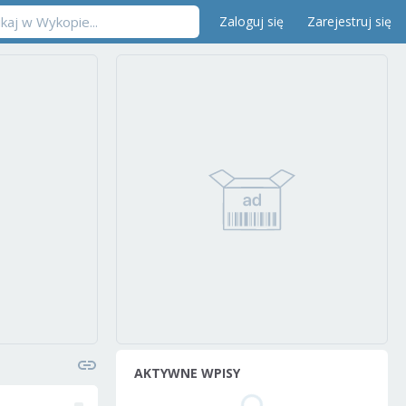
Zaloguj się
Zarejestruj się
AKTYWNE WPISY