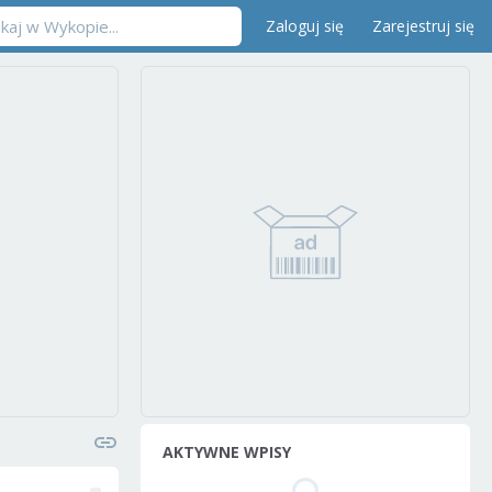
Zaloguj się
Zarejestruj się
AKTYWNE WPISY