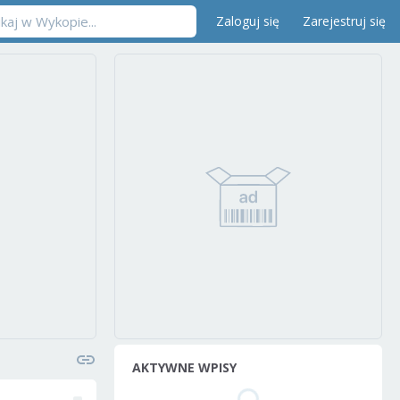
Zaloguj się
Zarejestruj się
AKTYWNE WPISY