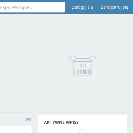
Zaloguj się
Zarejestruj się
AKTYWNE WPISY