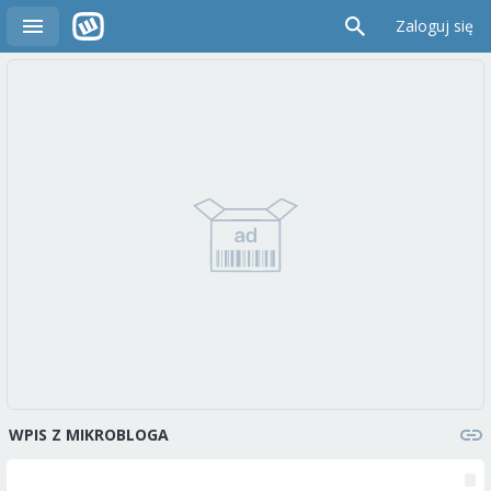
Zaloguj się
WPIS Z MIKROBLOGA