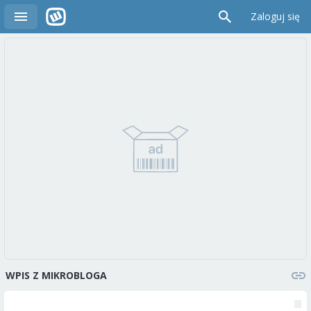
Zaloguj się
WPIS Z MIKROBLOGA