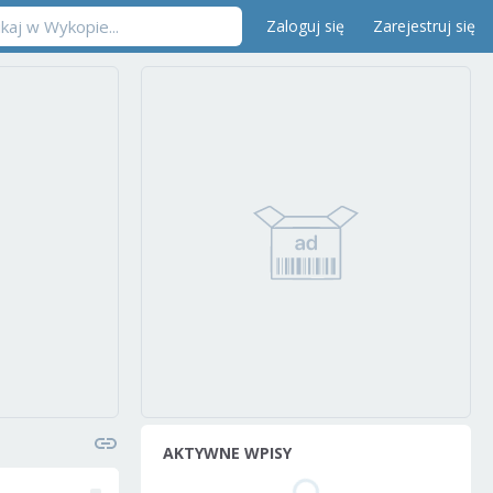
Zaloguj się
Zarejestruj się
AKTYWNE WPISY