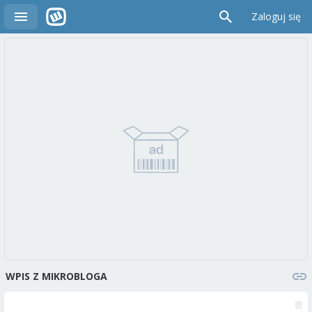
Zaloguj się
WPIS Z MIKROBLOGA