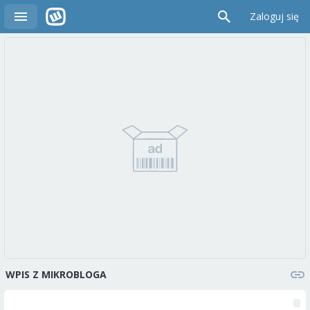
Zaloguj się
WPIS Z MIKROBLOGA