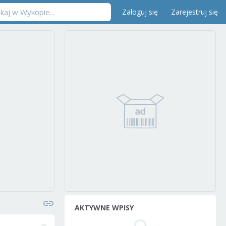
Zaloguj się
Zarejestruj się
AKTYWNE WPISY