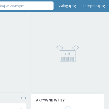
Zaloguj się
Zarejestruj się
AKTYWNE WPISY