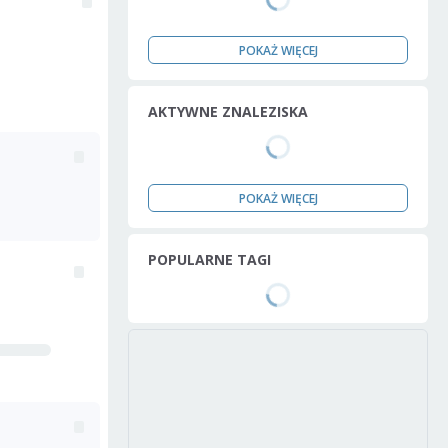
POKAŻ WIĘCEJ
AKTYWNE ZNALEZISKA
POKAŻ WIĘCEJ
POPULARNE TAGI