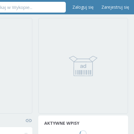
Zaloguj się
Zarejestruj się
AKTYWNE WPISY