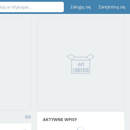
Zaloguj się
Zarejestruj się
AKTYWNE WPISY