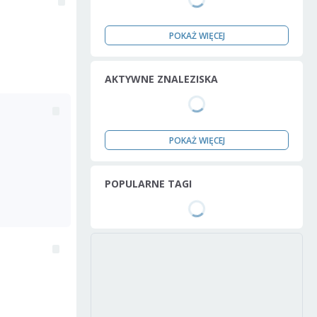
POKAŻ WIĘCEJ
AKTYWNE ZNALEZISKA
POKAŻ WIĘCEJ
POPULARNE TAGI