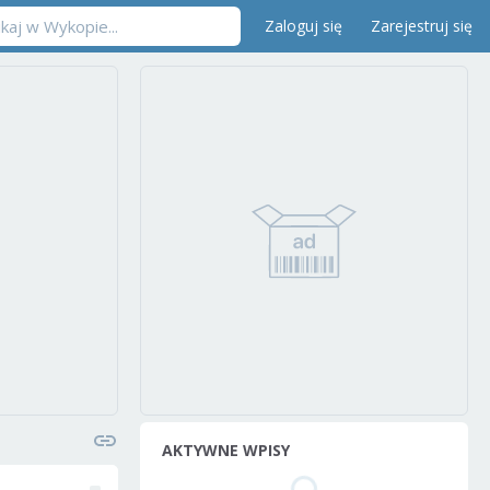
Zaloguj się
Zarejestruj się
AKTYWNE WPISY