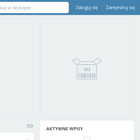
Zaloguj się
Zarejestruj się
AKTYWNE WPISY