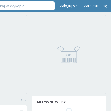
Zaloguj się
Zarejestruj się
AKTYWNE WPISY