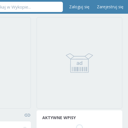
Zaloguj się
Zarejestruj się
AKTYWNE WPISY