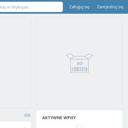
Zaloguj się
Zarejestruj się
AKTYWNE WPISY