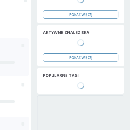
POKAŻ WIĘCEJ
AKTYWNE ZNALEZISKA
POKAŻ WIĘCEJ
POPULARNE TAGI