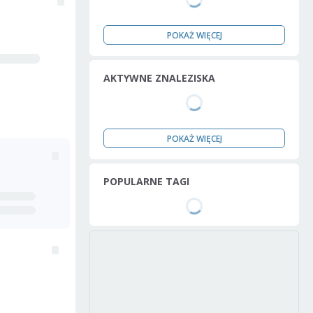
POKAŻ WIĘCEJ
AKTYWNE ZNALEZISKA
POKAŻ WIĘCEJ
POPULARNE TAGI