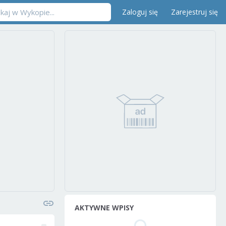
Zaloguj się
Zarejestruj się
AKTYWNE WPISY