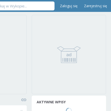
Zaloguj się
Zarejestruj się
AKTYWNE WPISY