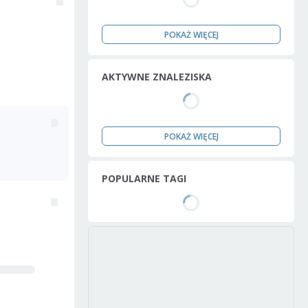
POKAŻ WIĘCEJ
AKTYWNE ZNALEZISKA
POKAŻ WIĘCEJ
POPULARNE TAGI