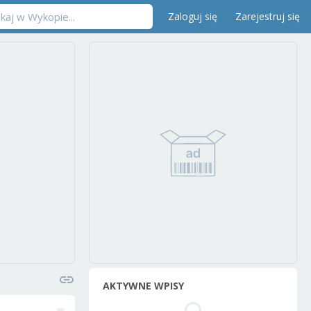
Zaloguj się
Zarejestruj się
AKTYWNE WPISY