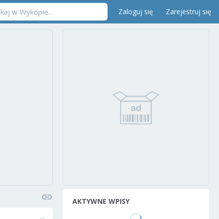
Zaloguj się
Zarejestruj się
AKTYWNE WPISY