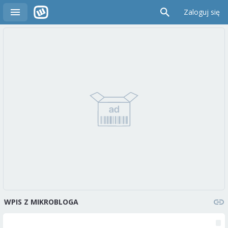
Zaloguj się
WPIS Z MIKROBLOGA