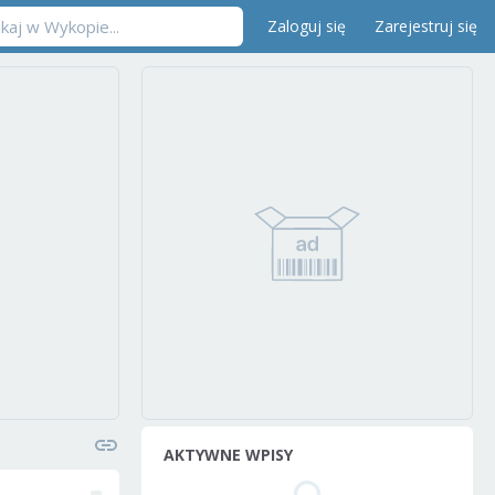
Zaloguj się
Zarejestruj się
AKTYWNE WPISY