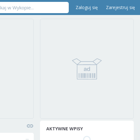
Zaloguj się
Zarejestruj się
AKTYWNE WPISY