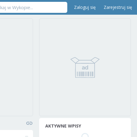
Zaloguj się
Zarejestruj się
AKTYWNE WPISY